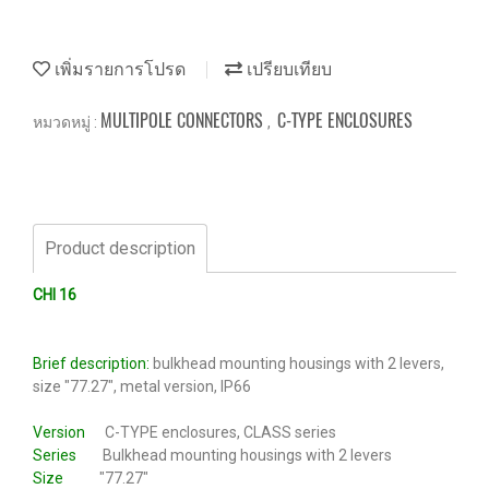
เพิ่มรายการโปรด
เปรียบเทียบ
MULTIPOLE CONNECTORS
C-TYPE ENCLOSURES
หมวดหมู่ :
,
Product description
CHI 16
Brief description:
bulkhead mounting housings with 2 levers,
size "77.27", metal version, IP66
Version
C-TYPE enclosures, CLASS series
Series
Bulkhead mounting housings with 2 levers
Size
"77.27"