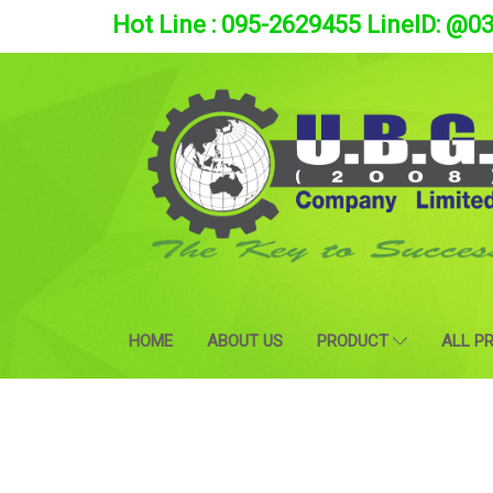
Hot Line : 095-2629455 LineID: @0
HOME
ABOUT US
PRODUCT
ALL P