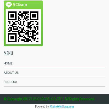
@037wxrju
MENU
HOME
ABOUT US
PRODUCT
© Copyright 2017 U.B.G.(2008) CO.,LTD. All Rights Reserved.
Powered by
MakeWebEasy.com