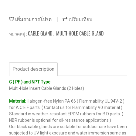
เพิ่มรายการโปรด
เปรียบเทียบ
CABLE GLAND
MULTI-HOLE CABLE GLAND
หมวดหมู่ :
,
Product description
G ( PF ) and NPT Type
Multi-Hole Insert Cable Glands (2 Holes)
Material:
Halogen-free Nylon PA 66 ( Flammability UL 94V-2 )
for A.C.E.F parts. ( Contact us for Flammability V0 material )
Standard in weather-resistant EPDM rubbers for B.D parts. (
NBR rubber is optional for oil-resistance applications )
Our black cable glands are suitable for outdoor use have been
subjected to UV light exposure and water immersion same as