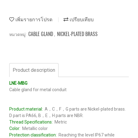
เพิ่มรายการโปรด
เปรียบเทียบ
CABLE GLAND
NICKEL-PLATED BRASS
หมวดหมู่ :
,
Product description
LNE-MBG
Cable gland for metal conduit
Product material:
A，C，F，G parts are Nickel-plated brass.
D part is PA66, B，E，H parts are NBR.
Thread Specifications:
Metric
Color:
Metallic color
Protection classification:
Reaching the level IP67 while