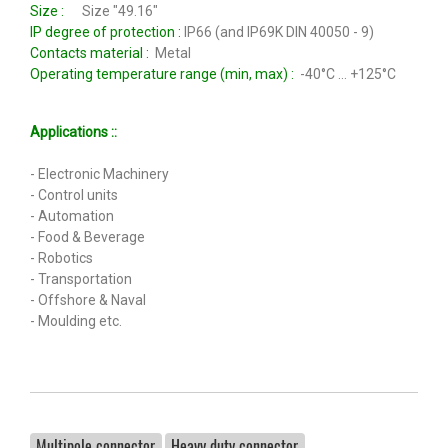
Size :
Size "49.16"
IP degree of protection :
IP66 (and IP69K DIN 40050 - 9)
Contacts material :
Metal
Operating temperature range (min, max) :
-40°C … +125°C
Applications ::
- Electronic Machinery
- Control units
- Automation
- Food & Beverage
- Robotics
- Transportation
- Offshore & Naval
- Moulding etc.
Multipole connector
Heavy duty connector