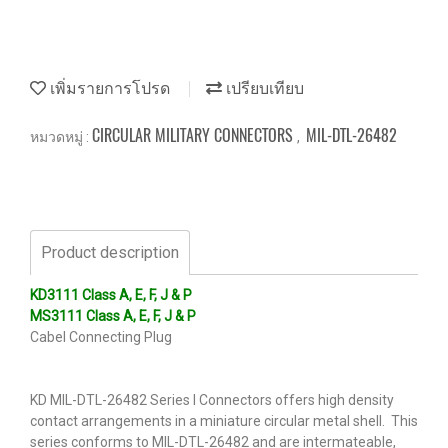
เพิ่มรายการโปรด
เปรียบเทียบ
CIRCULAR MILITARY CONNECTORS
MIL-DTL-26482
หมวดหมู่ :
,
Product description
KD3111 Class A, E, F, J & P
MS3111 Class A, E, F, J & P
Cabel Connecting Plug
KD MIL-DTL-26482 Series I Connectors offers high density
contact arrangements in a miniature circular metal shell. This
series conforms to MIL-DTL-26482 and are intermateable,