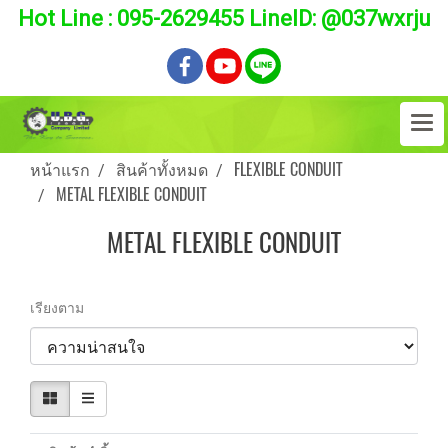
Hot Line : 095-2629455 LineID: @037wxrju
หน้าแรก
สินค้าทั้งหมด
FLEXIBLE CONDUIT
METAL FLEXIBLE CONDUIT
METAL FLEXIBLE CONDUIT
เรียงตาม