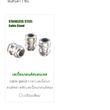
พบสินค้า 1 ชิ้น
เคเบิ้ลแกลนด์สแตนเลส
cable gland ราคา,เคเบิ้ลแก
ลนด์พลาสติก,เคเบิ้ลแกลนด์ทอง
เหลืองชุปนิคเกิ้ล,เคเบิ้ลแก
เปรียบเทียบ
ลนด์สแตนเลส,เคเบิ้ลแกลนด์
ไนลอน ศูนย์รวมอุปกรณ์ไฟฟ้า