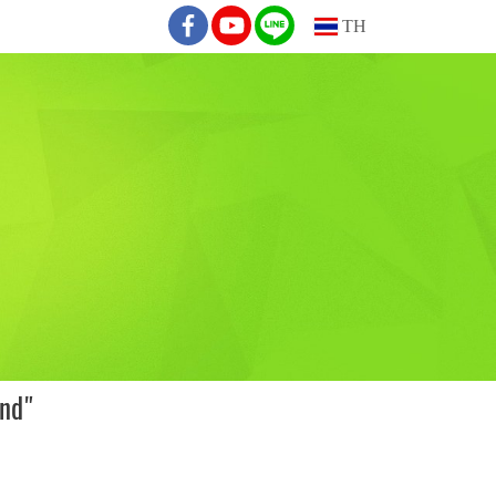
TH
nd"