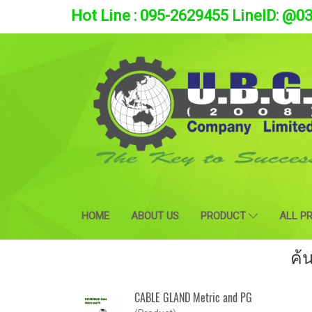
Hot Line : 095-2629455 LineID: @0
HOME
ABOUT US
PRODUCT
ALL P
ค้
CABLE GLAND Metric and PG