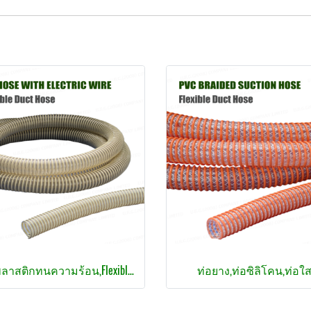
ท่อพลาสติกทนความร้อน,Flexible Duct Exhaust Hose,
ท่อยาง,ท่อซิลิโคน,ท่อใ