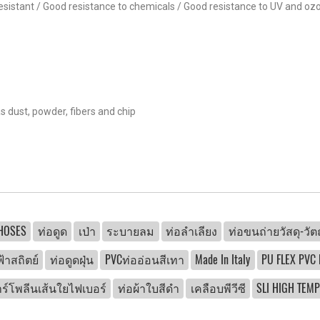
esistant / Good resistance to chemicals / Good resistance to UV and ozo
s dust, powder, fibers and chip
 HOSES
ท่อดูด
เป่า
ระบายลม
ท่อลำเลียง
ท่อขนถ่ายวัสดุ-วัตถ
้าสถิตย์
ท่อดูดฝุ่น
PVCท่ออ่อนสีเทา
Made In Italy
PU FLEX PVC
าร์โพลีนเส้นใยไฟเบอร์
ท่อผ้าใบสีดำ
เคลือบพีวีซี
SLI HIGH TEM