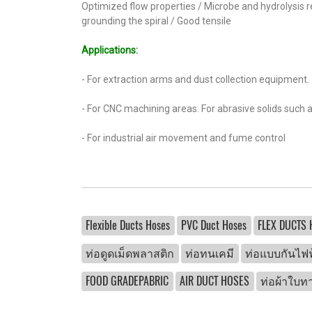
Optimized flow properties / Microbe and hydrolysis r
grounding the spiral / Good tensile
Applications:
- For extraction arms and dust collection equipment.
- For CNC machining areas. For abrasive solids such a
- For industrial air movement and fume control
Flexible Ducts Hoses
PVC Duct Hoses
FLEX DUCTS
ท่อดูดเม็ดพลาสติก
ท่อทนเคมี
ท่อแบบกันไฟฟ
FOOD GRADEPABRIC
AIR DUCT HOSES
ท่อผ้าใบท