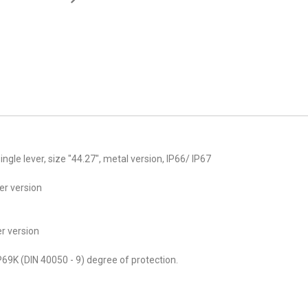
gle lever, size "44.27", metal version, IP66/ IP67
er version
r version
69K (DIN 40050 - 9) degree of protection.