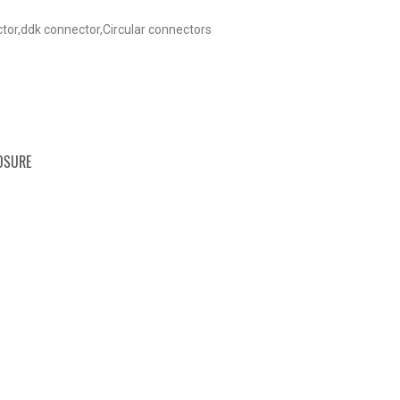
or,ddk connector,Circular connectors
OSURE