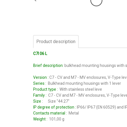
Product description
C7I 06 L
Brief description:
bulkhead mounting housings with sin
Version :
C7 - CV and M7 - MV enclosures, V-Type lev
Series :
Bulkhead mounting housings with 1 lever
Product type :
With stainless steel leve
Family :
C7 - CV and M7 - MV enclosures, V-Type leve
Size :
Size "44.27"
IP degree of protection :
IP66/ IP67 (EN 60529) and IP
Contacts material :
Metal
Weight :
101,00 g