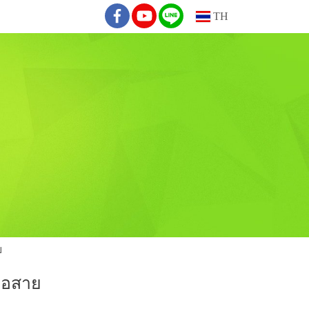
TH
ย
่อสาย