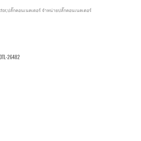
ctor,ปลั๊กคอนเนคเตอร์ จำหน่ายปลั๊กคอนเนคเตอร์
DTL-26482